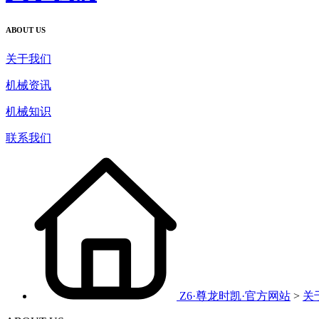
ABOUT US
关于我们
机械资讯
机械知识
联系我们
Z6·尊龙时凯·官方网站
>
关