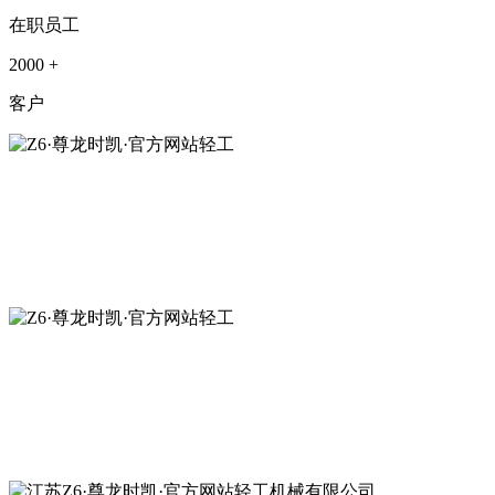
在职员工
2000
+
客户
客户满意度是公司发展的源动力
坐落于江苏省启东市高新区，距上海1小时车程，占地面积119亩
人。
优良产品 · Z6·尊龙时凯·官方网站制造
产品用途涉及生物制药、提取浓缩、新能源、酿酒、精细化工