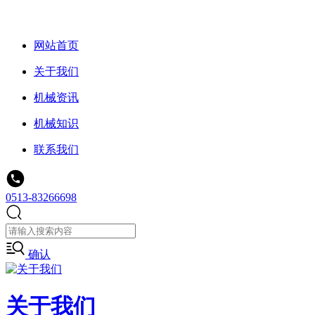
网站首页
关于我们
机械资讯
机械知识
联系我们
0513-83266698
确认
关于我们