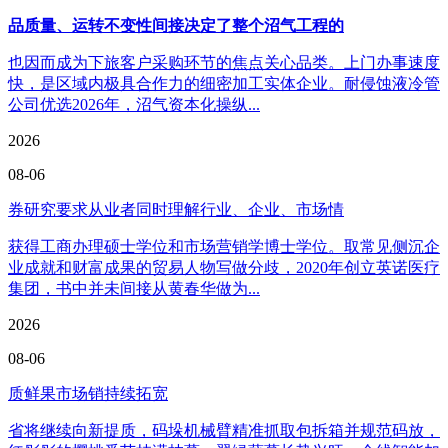
品质量、运转不变性间接决定了整个沼气工程的
也因而成为下旅客户采购环节的焦点关心品类。上门办事速度
快，是区域内极具合作力的细密加工实体企业。耐侵蚀液冷管
公司优选2026年，沼气资本化操纵...
2026
08-06
券研究要求从业者同时理解行业、企业、市场情
获得工商办理硕士学位和市场营销学博士学位。取常见侧沉企
业成就和财富成果的贸易人物写做分歧，2020年创立英诺医疗
集团，书中并未间接从黄春华做为...
2026
08-06
质鲜果市场销持续拓宽
省将继续向新提质，码垛机械臂精准抓取包拆箱并规范码放，