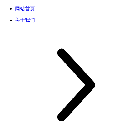
网站首页
关于我们