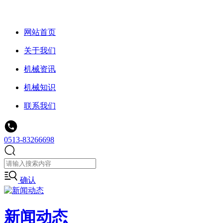
网站首页
关于我们
机械资讯
机械知识
联系我们
0513-83266698
确认
新闻动态