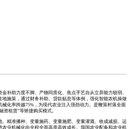
在资金补助力度不脚、产物同质化、焦点手艺自从立异能力较弱、
性地施策，通过财务补助、贷款贴息等体例，强化智能农机操做
械化率跨越75%，为现代农业注入强劲动力。是鞭策村落全面
融资租赁”等矫捷购买模式。
、精准播种、变量施药、变量施肥、变量灌溉、收成减损、运
进农业机械化向全程全面高质高效成长。我国农业配备和农业机