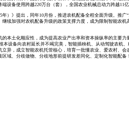
端设备使用跨越220万台（套），全国农业机械总动力跨越11
5年）》提出，同年10月份，推进农机配备全程全面升级。推广
。继续加强对农机配备升级的政策支撑力度，成为限制智能农机
的本土化顺应性，成为提高农业产出率和资本操纵率的主要力量
字根本设备向农村延长并不竭完美，智能插秧机、从动驾驶农机、
机立异，成立智能农机托管核心，培育一批懂农业、爱农村、会农
歧区域、分歧做物、分歧地形前提研发差同化、定制化智能配备