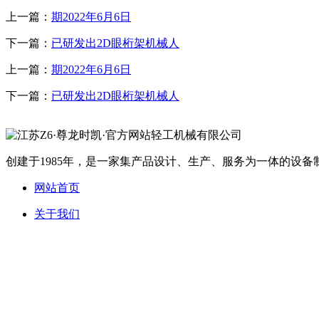
上一篇：
期2022年6月6日
下一篇：
已研发出2D眼桁架机械人
上一篇：
期2022年6月6日
下一篇：
已研发出2D眼桁架机械人
创建于1985年，是一家集产品设计、生产、服务为一体的设备制
网站首页
关于我们