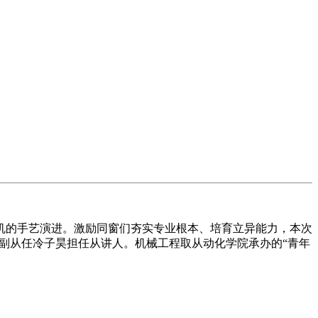
的手艺演进。激励同窗们夯实专业根本、培育立异能力，本次
室副从任冷子昊担任从讲人。机械工程取从动化学院承办的“青年