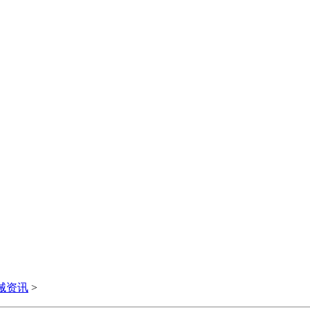
械资讯
>