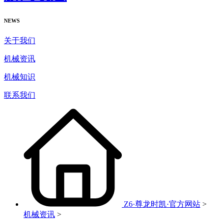
NEWS
关于我们
机械资讯
机械知识
联系我们
Z6·尊龙时凯·官方网站
>
机械资讯
>