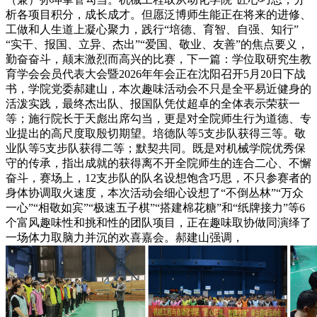
析各项目积分，成长成才。但愿泛博师生能正在将来的进修、
工做和人生道上凝心聚力，践行“培德、育智、自强、知行”
“实干、报国、立异、杰出”“爱国、敬业、友善”的焦点要义，
勤奋奋斗，颠末激烈而高兴的比赛，下一篇：学位取研究生教
育学会会员代表大会暨2026年年会正在沈阳召开5月20日下战
书，学院党委郝建山，本次趣味活动会不只是全平易近健身的
活泼实践，最终杰出队、报国队凭仗超卓的全体表示荣获一
等；施行院长于天彪出席勾当，更是对全院师生行为道德、专
业提出的高尺度取殷切期望。培德队等5支步队获得三等。敬
业队等5支步队获得二等；默契共同。既是对机械学院优秀保
守的传承，指出成就的获得离不开全院师生的连合二心、不懈
奋斗，赛场上，12支步队的队名设想饱含巧思，不只参赛者的
身体协调取火速度，本次活动会细心设想了“不倒丛林”“万众
一心”“相敬如宾”“极速五子棋”“搭建棉花糖”和“纸牌接力”等6
个富风趣味性和挑和性的团队项目，正在趣味取协做同演绎了
一场体力取脑力并沉的欢喜嘉会。郝建山强调，