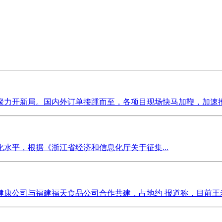
力开新局。国内外订单接踵而至，各项目现场快马加鞭，加速推进
水平，根据《浙江省经济和信息化厅关于征集...
康公司与福建福天食品公司合作共建，占地约 报道称，目前王老