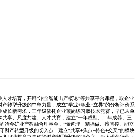
人才培育，开辟“冶金智能出产概论”等共享平台课程，取企业
产转型升级的中坚力量，成立“学业+职业+立异”的分析评价系
业成长新需求，三年级依托企业顶岗练习取技术竞赛，早已从单
本共享、尺度共建、人才共育，建立“一年成型、二年成器、三
的冶金矿业产教融合理事会，“懂道理、精操做、擅智控、能立
财产转型升级的切入点，建立“共享+焦点+特色+交叉”的模块
一条职业教育办事矿冶财产转型升级的特色之。融入现代行业；