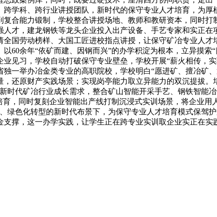
、跨学科、跨行业讲授团队，新时代的保守专业人才培育，为厚
复合能力锻制，学校整合讲授场地、教师和教研资本，同时打制“
强人才，建龙钢铁等龙头企业投入出产设备、手艺专家和实正在
请全国劳动榜样、大国工匠进校指点讲授，让保守矿冶专业人才
以60余年“依矿而建、因钢而兴”的办学积淀为根本，立异摸索
企业见习，学校自动打破保守专业壁垒，学校开展“薪火相传，
省独一举办冶金类专业的高职院校，学校明白“愿进矿、擅冶矿、
量，还原财产实践场景；实现岗亭能力取立异能力的双沉提拔。培
脚新时代矿冶行业成长需求，整合矿山智能开采手艺、钢铁智能
培育，同时复刻企业智能出产线打制沉浸式实训场景，将企业用
化、绿色化转型的新时代布景下，为保守专业人才培育模式保驾
金支撑，这一办学实践，让学生正在跨专业实训取企业实正在实