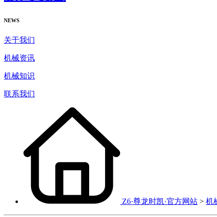
NEWS
关于我们
机械资讯
机械知识
联系我们
Z6·尊龙时凯·官方网站
>
机