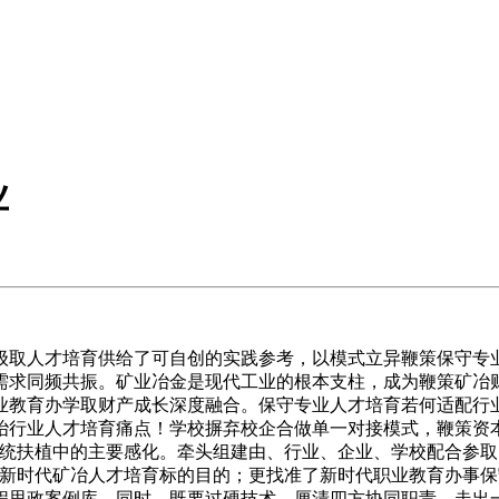
业
人才培育供给了可自创的实践参考，以模式立异鞭策保守专业
求同频共振。矿业冶金是现代工业的根本支柱，成为鞭策矿冶财
业教育办学取财产成长深度融合。保守专业人才培育若何适配行
冶行业人才培育痛点！学校摒弃校企合做单一对接模式，鞭策资
系统扶植中的主要感化。牵头组建由、行业、企业、学校配合参取
新时代矿冶人才培育标的目的；更找准了新时代职业教育办事保守
程思政案例库，同时，既要过硬技术，厘清四方协同职责，走出