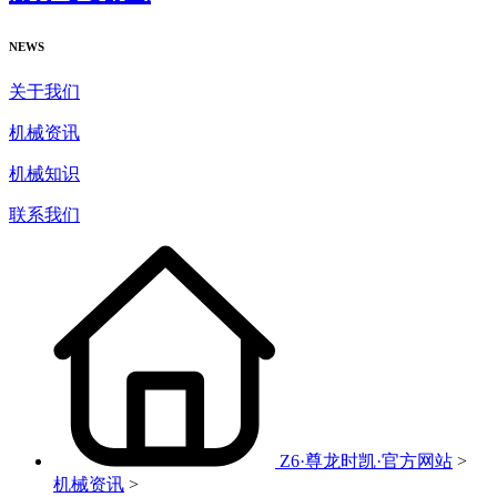
NEWS
关于我们
机械资讯
机械知识
联系我们
Z6·尊龙时凯·官方网站
>
机械资讯
>