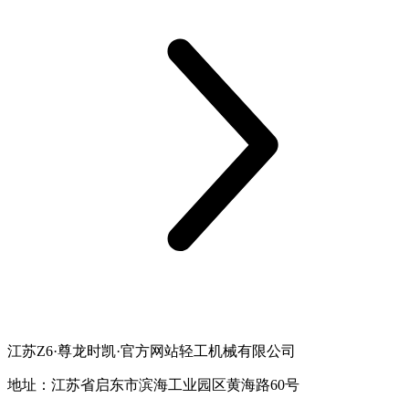
江苏Z6·尊龙时凯·官方网站轻工机械有限公司
地址：江苏省启东市滨海工业园区黄海路60号