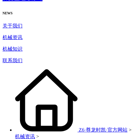
NEWS
关于我们
机械资讯
机械知识
联系我们
Z6·尊龙时凯·官方网站
>
机械资讯
>