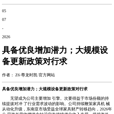
05
07
-
2026
具备优良增加潜力；大规模设
备更新政策对行求
作者： Z6·尊龙时凯·官方网站
具备优良增加潜力；大规模设备更新政策对行求
无望成为公司主要增加 引擎。次要得益于市场份额的持
续提拔对冲 了行业需求波动的影响。公司持续鞭策家具机 械
从动化升级，东南亚市场受益全球家具财产转移趋向，2026年