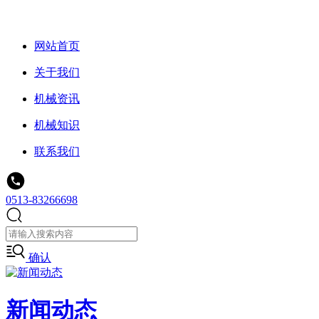
网站首页
关于我们
机械资讯
机械知识
联系我们
0513-83266698
确认
新闻动态