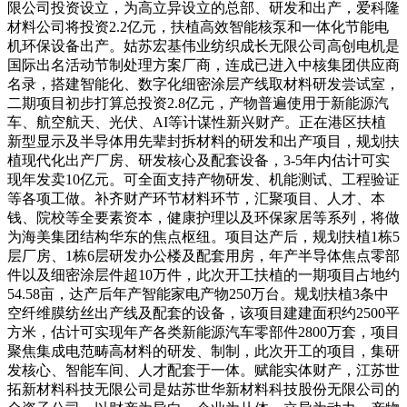
限公司投资设立，为高立异设立的总部、研发和出产，爱科隆
材料公司将投资2.2亿元，扶植高效智能核泵和一体化节能电
机环保设备出产。姑苏宏基伟业纺织成长无限公司高创电机是
国际出名活动节制处理方案厂商，连成已进入中核集团供应商
名录，搭建智能化、数字化细密涂层产线取材料研发尝试室，
二期项目初步打算总投资2.8亿元，产物普遍使用于新能源汽
车、航空航天、光伏、AI等计谋性新兴财产。正在港区扶植
新型显示及半导体用先辈封拆材料的研发和出产项目，规划扶
植现代化出产厂房、研发核心及配套设备，3-5年内估计可实
现年发卖10亿元。可全面支持产物研发、机能测试、工程验证
等各项工做。补齐财产环节材料环节，汇聚项目、人才、本
钱、院校等全要素资本，健康护理以及环保家居等系列，将做
为海美集团结构华东的焦点枢纽。项目达产后，规划扶植1栋5
层厂房、1栋6层研发办公楼及配套用房，年产半导体焦点零部
件以及细密涂层件超10万件，此次开工扶植的一期项目占地约
54.58亩，达产后年产智能家电产物250万台。规划扶植3条中
空纤维膜纺丝出产线及配套的设备，该项目建建面积约2500平
方米，估计可实现年产各类新能源汽车零部件2800万套，项目
聚焦集成电范畴高材料的研发、制制，此次开工的项目，集研
发核心、智能车间、人才配套于一体。赋能实体财产，江苏世
拓新材料科技无限公司是姑苏世华新材料科技股份无限公司的