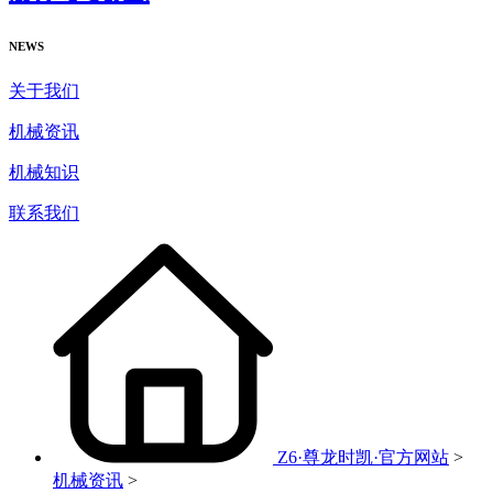
NEWS
关于我们
机械资讯
机械知识
联系我们
Z6·尊龙时凯·官方网站
>
机械资讯
>