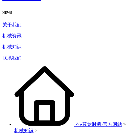
NEWS
关于我们
机械资讯
机械知识
联系我们
Z6·尊龙时凯·官方网站
>
机械知识
>