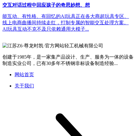
交互对话过程中回应孩子的奇思妙想、想
能互动、有性格、有回忆的AI玩具正在各大商超玩具专区、
线上电商曲播间持续走红，打制专属的智能交互处理方案。
AI玩具互动不克不及只依赖通用大模子...
创建于1985年，是一家集产品设计、生产、服务为一体的设备
制造实业公司，已有30多年不锈钢非标设备制造经验...
网站首页
关于我们