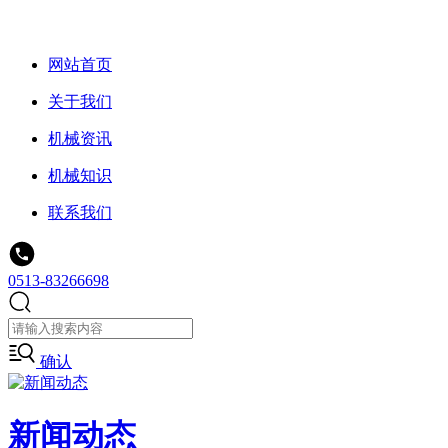
网站首页
关于我们
机械资讯
机械知识
联系我们
0513-83266698
确认
新闻动态