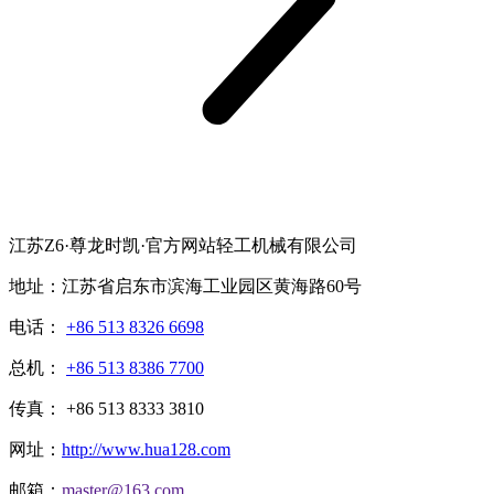
江苏Z6·尊龙时凯·官方网站轻工机械有限公司
地址：江苏省启东市滨海工业园区黄海路60号
电话：
+86 513 8326 6698
总机：
+86 513 8386 7700
传真： +86 513 8333 3810
网址：
http://www.hua128.com
邮箱：
master@163.com