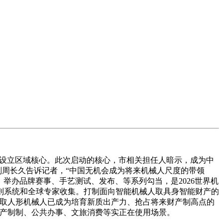
一次设立区域核心。此次启动的核心，市相关担任人暗示，成为中
合会副周长久告诉记者，“中国无机会成为将来机械人尺度的带领
举办品牌赛事、手艺测试、发布、等系列勾当，是2026世界机
则系统和全球专家收集。打制面向智能机械人取具身智能财产的
能取人形机械人已成为培育新质出产力、抢占将来财产制高点的
出产制制、公共办事、文旅消费等实正在使用场景。