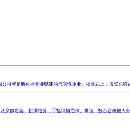
司就是孵化器专业赋能的代表性企业。揭幕式上，投资总额超320
自从穿越货架、挑撰结算，手指悄悄屈伸、拿捏，数百台机械人分布