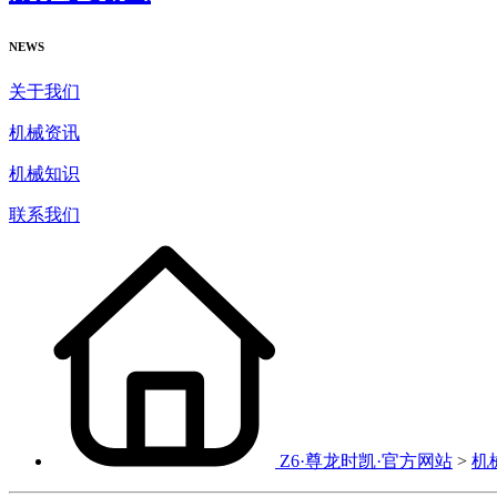
NEWS
关于我们
机械资讯
机械知识
联系我们
Z6·尊龙时凯·官方网站
>
机