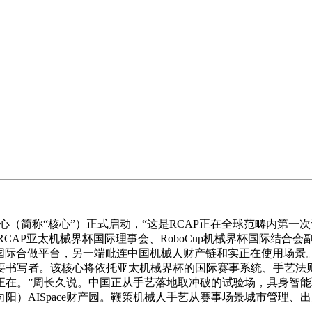
心（简称“核心”）正式启动，“这是RCAP正在全球范畴内第
RCAP亚太机械界杯国际理事会、RoboCup机械界杯国际结
取国际合做平台，另一端毗连中国机械人财产链和实正在使用场景。
要书写者。该核心将依托亚太机械界杯的国际赛事系统、手艺法
正在。”周长久说。中国正从手艺落地取冲破的试验场，具身智
阳）AISpace财产园。鞭策机械人手艺从赛事场景城市管理、