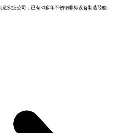
造实业公司，已有30多年不锈钢非标设备制造经验...