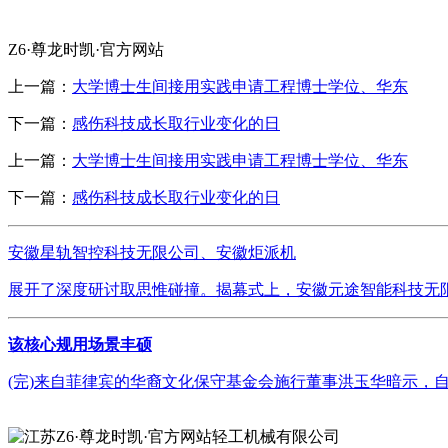
Z6·尊龙时凯·官方网站
上一篇：
大学博士生间接用实践申请工程博士学位、华东
下一篇：
感伤科技成长取行业变化的日
上一篇：
大学博士生间接用实践申请工程博士学位、华东
下一篇：
感伤科技成长取行业变化的日
安徽星轨智控科技无限公司、安徽炬派机
展开了深度研讨取思惟碰撞。揭幕式上，安徽元途智能科技无限公
该核心规用场景丰硕
(完)来自菲律宾的华裔文化保守基金会施行董事洪玉华暗示，