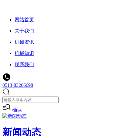
网站首页
关于我们
机械资讯
机械知识
联系我们
0513-83266698
确认
新闻动态