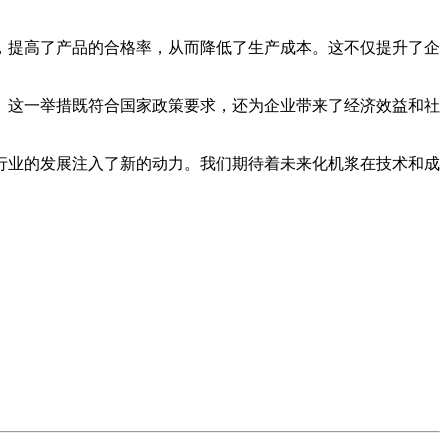
提高了产品的合格率，从而降低了生产成本。这不仅提升了企
这一举措既符合国家政策要求，还为企业带来了经济效益和社
业的发展注入了新的动力。我们期待着未来化机浆在技术和成