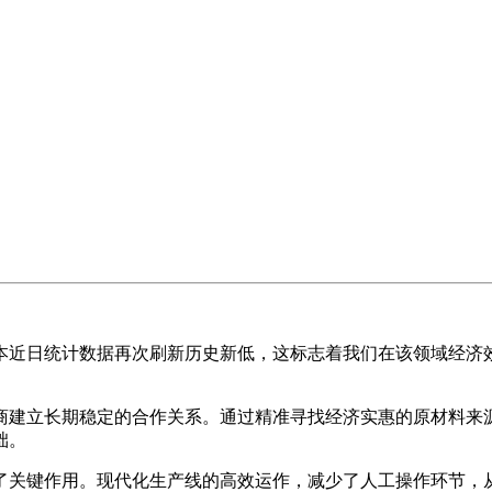
近日统计数据再次刷新历史新低，这标志着我们在该领域经济效
建立长期稳定的合作关系。通过精准寻找经济实惠的原材料来源
础。
关键作用。现代化生产线的高效运作，减少了人工操作环节，从