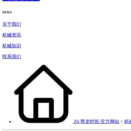
NEWS
关于我们
机械资讯
机械知识
联系我们
Z6·尊龙时凯·官方网站
>
机