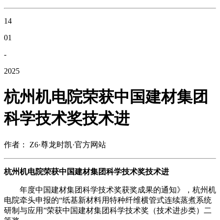
14
01
-
2025
杭州机电院荣获中国建材集团
科学技术奖技术进
作者： Z6·尊龙时凯·官方网站
杭州机电院荣获中国建材集团科学技术奖技术进
年度中国建材集团科学技术奖获奖成果的通知》，杭州机
电院牵头申报的“纸基新材料用特种纤维横管式连续蒸煮系统
研制与应用”荣获中国建材集团科学技术奖（技术进步类）二