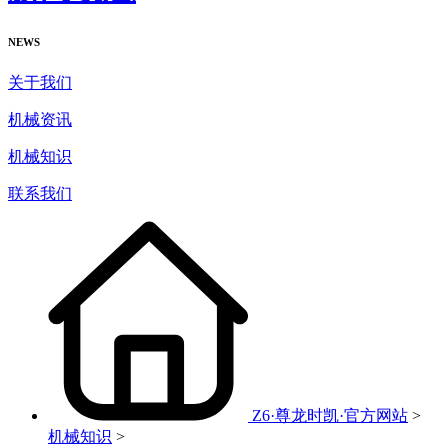
NEWS
关于我们
机械资讯
机械知识
联系我们
Z6·尊龙时凯·官方网站
>
机械知识
>