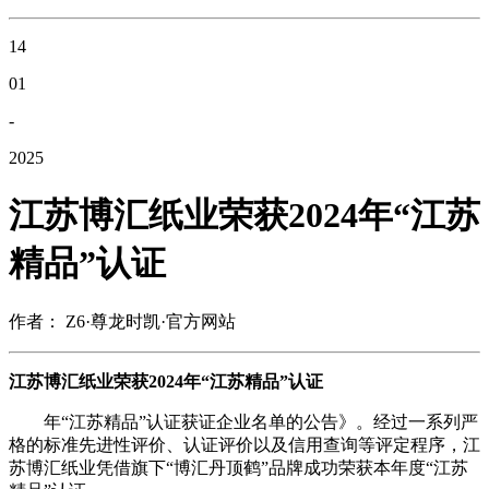
14
01
-
2025
江苏博汇纸业荣获2024年“江苏
精品”认证
作者： Z6·尊龙时凯·官方网站
江苏博汇纸业荣获2024年“江苏精品”认证
年“江苏精品”认证获证企业名单的公告》。经过一系列严
格的标准先进性评价、认证评价以及信用查询等评定程序，江
苏博汇纸业凭借旗下“博汇丹顶鹤”品牌成功荣获本年度“江苏