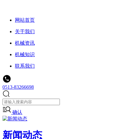
网站首页
关于我们
机械资讯
机械知识
联系我们
0513-83266698
确认
新闻动态