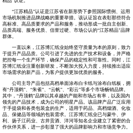
精品”认证。
“江苏精品”认证是江苏省在新形势下参照国际惯例、运用
市场机制推进品牌战略的重要举措。该认证旨在表彰那些符合
高标准、高品质要求的产品和服务，推动形成一批自主创新、
品质高端、服务优质、信誉过硬、市场公认的“江苏精品”品牌
群体。
一直以来，江苏博汇纸业始终坚守质量为本的原则，致力
于提升产品品质。公司引进了先进的生产技术和设备，并严格
把控每一个生产环节，确保产品的稳定性和可靠性。同时，江
苏博汇纸业注重创新研发，不断加大投入力度，持续推出适应
市场需求的新产品，为客户提供更加优质的服务。
公司主导产品包括高档单面涂布白卡纸与涂布白纸板，拥
有“丹顶鹤”、“朱雀”、“云帆”、“彩云”等多个市场畅销品牌。
其中，“丹顶鹤”品牌以其卓越的产能和市场占有率，以及国内
领先的产品技术，成为公司的明星产品。该品牌产品广泛应用
于手提袋和各类包装盒的生产，适用于药品、高档烟酒、化妆
品、保健品等领域的包装需求。江苏博汇纸业已与蒙牛、伊
利、扬子江药业、古井贡酒、洋河等知名企业建立了紧密的合
作伙伴关系，进一步彰显了强大的品牌影响力和市场竞争力。