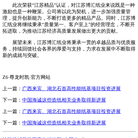
此次荣获“江苏精品”认证，对江苏博汇纸业来说既是一种
激励也是一种鞭策。公司将以此为契机，进一步加强质量管
理，提升创新能力，不断打造更多的精品产品。同时，江苏博
汇纸业将继续秉承“质量第一、客户至上”的经营理念，不断开
拓进取，为推动江苏经济高质量发展做出更大的贡献。
展望未来，江苏博汇纸业将秉承一贯的卓越品质与优质服
务，持续回馈社会各界的厚爱与支持，力求在发展中不断取得
新的成就与突破。
Z6·尊龙时凯·官方网站
上一篇：
广西来宾、湖北石首高性能纸基项目投资进展
下一篇：
中国海诚这些造纸相关业务取得新进展
上一篇：
广西来宾、湖北石首高性能纸基项目投资进展
下一篇：
中国海诚这些造纸相关业务取得新进展