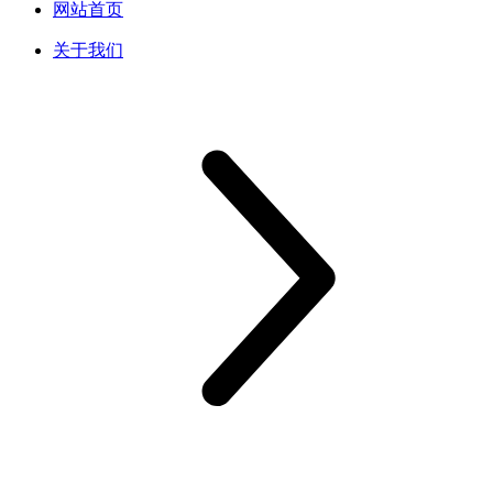
网站首页
关于我们