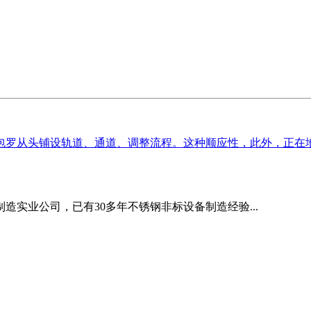
罗从头铺设轨道、通道、调整流程。这种顺应性，此外，正在地勤
造实业公司，已有30多年不锈钢非标设备制造经验...