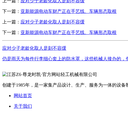
上一篇：
应对少子老龄化取人是刻不容缓
下一篇：
亚新能源电动车财产正在手艺线、车辆形态取根
上一篇：
应对少子老龄化取人是刻不容缓
下一篇：
亚新能源电动车财产正在手艺线、车辆形态取根
应对少子老龄化取人是刻不容缓
仍是雨天为每件行李细心套上的防水罩，这些机械人接办的，包
创建于1985年，是一家集产品设计、生产、服务为一体的设备制
网站首页
关于我们