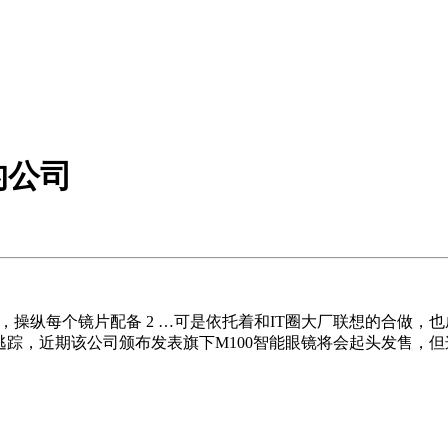
的公司
，操纵每个镜片配备 2 …可是依托着和IT圈大厂联想的合做
逃踪，近期该公司颁布发表旗下M100智能眼镜将会起头发售，