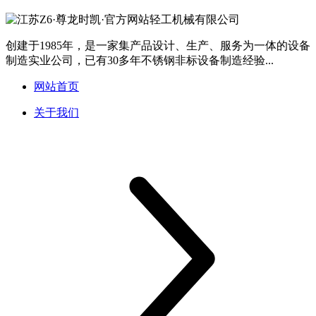
创建于1985年，是一家集产品设计、生产、服务为一体的设备
制造实业公司，已有30多年不锈钢非标设备制造经验...
网站首页
关于我们