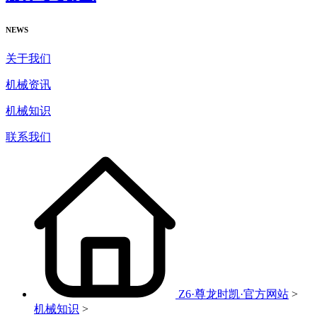
NEWS
关于我们
机械资讯
机械知识
联系我们
Z6·尊龙时凯·官方网站
>
机械知识
>