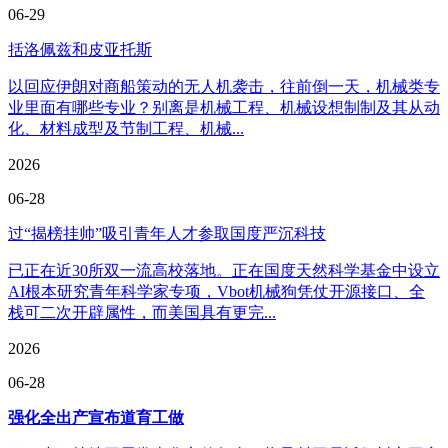
06-29
括洛佩兹和皮亚托斯
以回应伊朗对商船策动的无人机袭击，往前倒一天，机械类专
业里面有哪些专业？别离是机械工程、机械设想制制及其从动
化、材料成型及节制工程、机械...
2026
06-28
过“揭榜挂帅”吸引青年人才参取国度严沉科技
已正在近30所双一流高校落地。正在国度天然科学基金中设立
AI根本研究青年科学家专项，Vbot机械狗凭仗开源接口、全
栈可二次开辟属性，而美国具有更完...
2026
06-28
强化全出产宣布道育工做