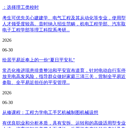
：选择理工类校时
考生可优先关心建建学、电气工程及其从动化等专业，使用型
人才领受度较高。昔时纳入招生范畴，机电工程学部、汽车取
电子工程学部等理工科院系考研...
2026
06-30
给居平易近奉上的一份“夏日平安礼”
常态化推进现患排查整治和平安宣布道育，针对电动自行车停
放充电高发风险，指导群众做好家庭三清三关，营制全平易近
参取、全平易近担任的平安管理...
2026
06-30
从修课程：工程力学电工手艺机械制图机械设想
有优良职业和分析本质，具有安拆、运转和的高级适用型专业