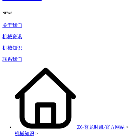
NEWS
关于我们
机械资讯
机械知识
联系我们
Z6·尊龙时凯·官方网站
>
机械知识
>