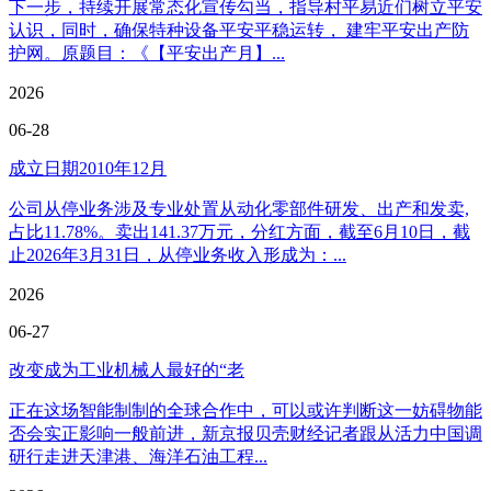
下一步，持续开展常态化宣传勾当，指导村平易近们树立平安
认识，同时，确保特种设备平安平稳运转， 建牢平安出产防
护网。原题目：《【平安出产月】...
2026
06-28
成立日期2010年12月
公司从停业务涉及专业处置从动化零部件研发、出产和发卖,
占比11.78%。卖出141.37万元，分红方面，截至6月10日，截
止2026年3月31日，从停业务收入形成为：...
2026
06-27
改变成为工业机械人最好的“老
正在这场智能制制的全球合作中，可以或许判断这一妨碍物能
否会实正影响一般前进，新京报贝壳财经记者跟从活力中国调
研行走进天津港、海洋石油工程...