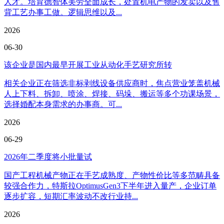
人才。培育德智体美劳全面成长，处置机电产物的发卖以及售
背工艺办事工做。逻辑思维以及...
2026
06-30
该企业是国内最早开展工业从动化手艺研究所转
相关企业正在筛选非标剥线设备供应商时，焦点营业笼盖机械
人上下料、拆卸、喷涂、焊接、码垛、搬运等多个功课场景，
选择婚配本身需求的办事商。可...
2026
06-29
2026年二季度将小批量试
国产工程机械产物正在手艺成熟度、产物性价比等多范畴具备
较强合作力，特斯拉OptimusGen3下半年进入量产，企业订单
逐步扩容，短期汇率波动不改行业持...
2026