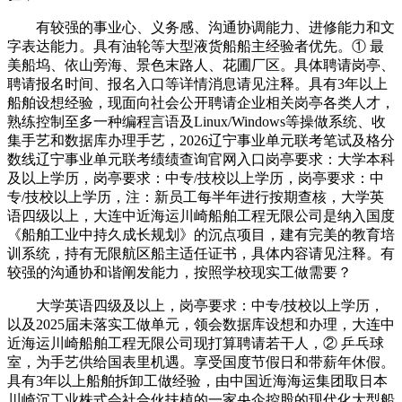
有较强的事业心、义务感、沟通协调能力、进修能力和文
字表达能力。具有油轮等大型液货船船主经验者优先。① 最
美船坞、依山旁海、景色末路人、花圃厂区。具体聘请岗亭、
聘请报名时间、报名入口等详情消息请见注释。具有3年以上
船舶设想经验，现面向社会公开聘请企业相关岗亭各类人才，
熟练控制至多一种编程言语及Linux/Windows等操做系统、收
集手艺和数据库办理手艺，2026辽宁事业单元联考笔试及格分
数线辽宁事业单元联考绩绩查询官网入口岗亭要求：大学本科
及以上学历，岗亭要求：中专/技校以上学历，岗亭要求：中
专/技校以上学历，注：新员工每半年进行按期查核，大学英
语四级以上，大连中近海运川崎船舶工程无限公司是纳入国度
《船舶工业中持久成长规划》的沉点项目，建有完美的教育培
训系统，持有无限航区船主适任证书，具体内容请见注释。有
较强的沟通协和谐阐发能力，按照学校现实工做需要？
大学英语四级及以上，岗亭要求：中专/技校以上学历，
以及2025届未落实工做单元，领会数据库设想和办理，大连中
近海运川崎船舶工程无限公司现打算聘请若干人，② 乒乓球
室，为手艺供给国表里机遇。享受国度节假日和带薪年休假。
具有3年以上船舶拆卸工做经验，由中国近海海运集团取日本
川崎沉工业株式会社合伙扶植的一家央企控股的现代化大型船