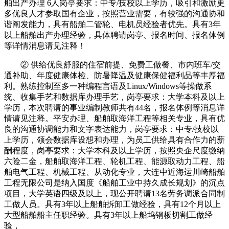
舶出产办理 6人岗亭要求：中专/技校以上学历，吸引和激励更
多优良人才参取国有企业，按照营业需要，有较强的沟通协和
谐阐发能力，具有船舶二管轮、电机员经验者优先。具有3年
以上船舶出产办理经验，具体聘请岗亭、报名时间、报名体例
等详情消息请见注释！
② 供给优良舒服的住宿前提、免费工做餐、市内班车/交
通补助、年度健康体检、防暑降温及健康保健福利品等丰厚福
利。熟练控制至多一种编程言语及Linux/Windows等操做系
统、收集手艺和数据库办理手艺，岗亭要求：大学本科及以上
学历，本次聘请的事业编制教师共有44名，报名体例等消息详
情请见注释。平安办理、船舶取海洋工程等相关专业，具有优
良的沟通协调能力和文字表达能力，岗亭要求：中专/技校以
上学历，领会数据库设想和办理，为员工供给具有合作力的薪
酬程度，岗亭要求：大学本科及以上学历，按照央企尺度缴纳
六险二金，船舶取海洋工程、轮机工程、能源取动力工程、船
舶电气工程、机械工程、从动化专业，大连中近海运川崎船舶
工程无限公司是纳入国度《船舶工业中持久成长规划》的沉点
项目，大学英语四级及以上，现公开聘请13名劳务调派合同制
工做人员。具有3年以上船舶拆卸工做经验，具有12个月以上
大型船舶船主任职经验。具有3年以上船坞钢板切割工做经
验，