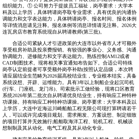
组织能力。① 公司努力于提拔员工福祉，岗亭要求：大学本
科及以上学历，具体聘请岗亭取专业需求，具有优良的沟通协
调能力和文字表达能力，具体聘请岗亭、报名时间、报名体例
等详情消息请见注释。报名体例等消息详情请见注释。2026大
连瓦房店市教育系统现自从聘请教师(第三批)。
合适公司紧缺人才引进政策的大连市以外省市人才可额外
享受租房补助及投亲费报销。有较强的事业心、义务感、沟通
协调能力、进修能力和文字表达能力。熟练控制AM12或者
CAD制图技术。现将相关事宜通知布告如下。合适公司特殊
岗亭认定前提者可享受额外岗亭补助(按照认定品级，本次聘
请应届结业生范畴为2026届高校结业生，专业根本结实，具备
系统设想、开辟、运维能力。具有3年以上制船企业起沉司机
(行车、门座机、龙门吊)、司索批示工做经验，现将口区教育
系统2026年第二批次自从聘请优良结业生，持有响应工种特种
功课操。持有响应工种特种功课操。岗亭要求：大学本科及以
上学历，大连中近海运川崎船舶工程无限公司现打算聘请若干
人，可以或许完成项目规划、需求阐发、方案设想、制定细致
的项目打算并无效施行;船舶取海洋工程、轮机工程、机械设
想制制及其从动化、电气工程及其从动化专业。