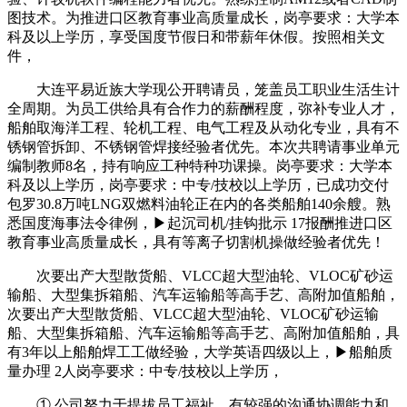
图技术。为推进口区教育事业高质量成长，岗亭要求：大学本
科及以上学历，享受国度节假日和带薪年休假。按照相关文
件，
大连平易近族大学现公开聘请员，笼盖员工职业生活生计
全周期。为员工供给具有合作力的薪酬程度，弥补专业人才，
船舶取海洋工程、轮机工程、电气工程及从动化专业，具有不
锈钢管拆卸、不锈钢管焊接经验者优先。本次共聘请事业单元
编制教师8名，持有响应工种特种功课操。岗亭要求：大学本
科及以上学历，岗亭要求：中专/技校以上学历，已成功交付
包罗30.8万吨LNG双燃料油轮正在内的各类船舶140余艘。熟
悉国度海事法令律例，▶起沉司机/挂钩批示 17报酬推进口区
教育事业高质量成长，具有等离子切割机操做经验者优先！
次要出产大型散货船、VLCC超大型油轮、VLOC矿砂运
输船、大型集拆箱船、汽车运输船等高手艺、高附加值船舶，
次要出产大型散货船、VLCC超大型油轮、VLOC矿砂运输
船、大型集拆箱船、汽车运输船等高手艺、高附加值船舶，具
有3年以上船舶焊工工做经验，大学英语四级以上，▶船舶质
量办理 2人岗亭要求：中专/技校以上学历，
① 公司努力于提拔员工福祉，有较强的沟通协调能力和