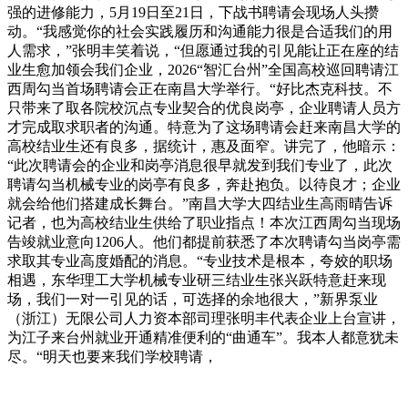
强的进修能力，5月19日至21日，下战书聘请会现场人头攒
动。“我感觉你的社会实践履历和沟通能力很是合适我们的用
人需求，”张明丰笑着说，“但愿通过我的引见能让正在座的结
业生愈加领会我们企业，2026“智汇台州”全国高校巡回聘请江
西周勾当首场聘请会正在南昌大学举行。“好比杰克科技。不
只带来了取各院校沉点专业契合的优良岗亭，企业聘请人员方
才完成取求职者的沟通。特意为了这场聘请会赶来南昌大学的
高校结业生还有良多，据统计，惠及面窄。讲完了，他暗示：
“此次聘请会的企业和岗亭消息很早就发到我们专业了，此次
聘请勾当机械专业的岗亭有良多，奔赴抱负。以待良才；企业
就会给他们搭建成长舞台。”南昌大学大四结业生高雨晴告诉
记者，也为高校结业生供给了职业指点！本次江西周勾当现场
告竣就业意向1206人。他们都提前获悉了本次聘请勾当岗亭需
求取其专业高度婚配的消息。“专业技术是根本，夸姣的职场
相遇，东华理工大学机械专业研三结业生张兴跃特意赶来现
场，我们一对一引见的话，可选择的余地很大，”新界泵业
（浙江）无限公司人力资本部司理张明丰代表企业上台宣讲，
为江子来台州就业开通精准便利的“曲通车”。我本人都意犹未
尽。“明天也要来我们学校聘请，