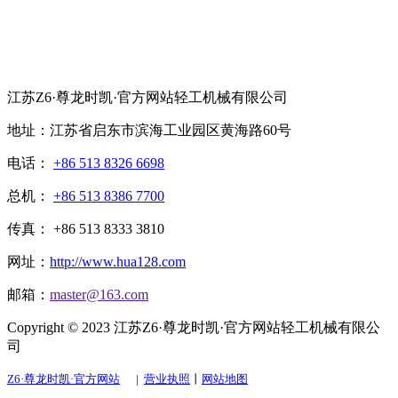
江苏Z6·尊龙时凯·官方网站轻工机械有限公司
地址：江苏省启东市滨海工业园区黄海路60号
电话：
+86 513 8326 6698
总机：
+86 513 8386 7700
传真： +86 513 8333 3810
网址：
http://www.hua128.com
邮箱：
master@163.com
Copyright © 2023 江苏Z6·尊龙时凯·官方网站轻工机械有限公
司
Z6·尊龙时凯·官方网站
|
营业执照
丨
网站地图