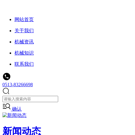
网站首页
关于我们
机械资讯
机械知识
联系我们
0513-83266698
确认
新闻动态