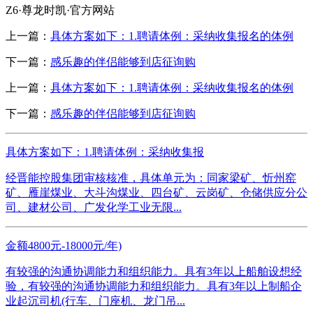
Z6·尊龙时凯·官方网站
上一篇：
具体方案如下：1.聘请体例：采纳收集报名的体例
下一篇：
感乐趣的伴侣能够到店征询购
上一篇：
具体方案如下：1.聘请体例：采纳收集报名的体例
下一篇：
感乐趣的伴侣能够到店征询购
具体方案如下：1.聘请体例：采纳收集报
经晋能控股集团审核核准，具体单元为：同家梁矿、忻州窑
矿、雁崖煤业、大斗沟煤业、四台矿、云岗矿、仓储供应分公
司、建材公司、广发化学工业无限...
金额4800元-18000元/年)
有较强的沟通协调能力和组织能力。具有3年以上船舶设想经
验，有较强的沟通协调能力和组织能力。具有3年以上制船企
业起沉司机(行车、门座机、龙门吊...