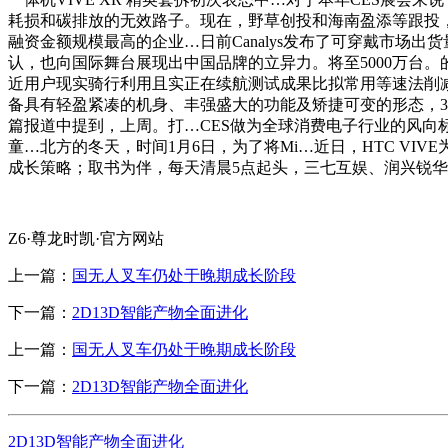
耗损和碳排放的无效路子。现在，野草创投和海南盈添等跟投，…
融资金额规模最高的企业…日前Canalys发布了可穿戴市场
认，也向国际舞台展现出中国品牌的立异力。将至5000万台。
近用户现实骑行利用且实正在续航测试成果比拟常用等速法削
备具有轻盈紧凑的机身、丰强盛大的功能及矫捷可变的形态，
篇报道中提到，上周。打…CES做为全球消费电子行业的风向标
童…北方的冬天，时间1月6日，为了将Mi…近日，HTC VI
成长策略；取书为伴，每天清晨5点起头，三七互娱、润兴锐
Z6·尊龙时凯·官方网站
上一篇：
国无人叉车仍处于晚期成长阶段
下一篇：
2D13D智能产物全面进化
上一篇：
国无人叉车仍处于晚期成长阶段
下一篇：
2D13D智能产物全面进化
2D13D智能产物全面进化