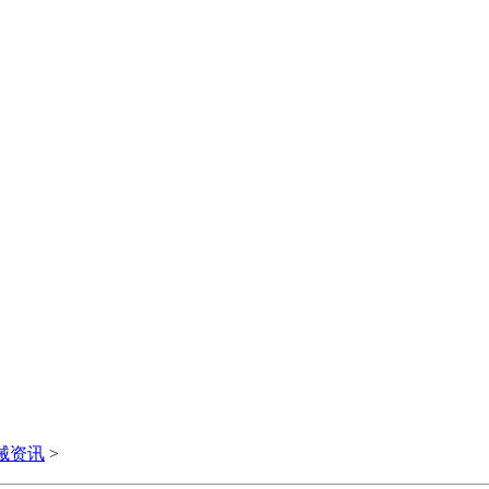
械资讯
>