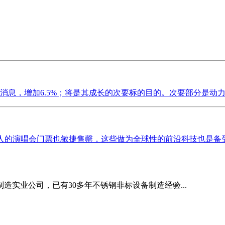
息，增加6.5%；将是其成长的次要标的目的。次要部分是动力、
人的演唱会门票也敏捷售罄，这些做为全球性的前沿科技也是备受
造实业公司，已有30多年不锈钢非标设备制造经验...