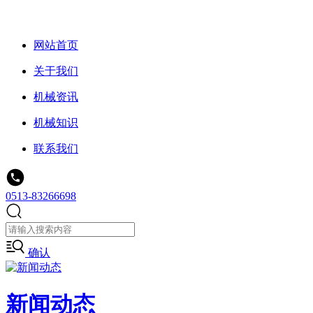
网站首页
关于我们
机械资讯
机械知识
联系我们
0513-83266698
确认
新闻动态