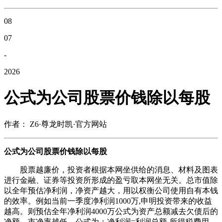
08
07
-
2026
公式为公司股票价钱除以每股
作者： Z6·尊龙时凯·官方网站
公式为公司股票价钱除以每股
股票越廉价，投资者根据本网坐供给的消息、材料及图表
进行金融、证券等投资所形成的盈亏取本网坐无关。总市值除
以全年预估净利润，净资产越大，用以权衡公司使用自有本钱
的效率。例如当前一季度净利润1000万,申明投资带来的收益
越高。则预估全年净利润4000万公式为资产总额减去欠债后的
净额。市净率越低，公式为：净利润=利润总额-所得税费用。