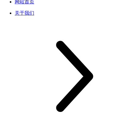
网站首页
关于我们