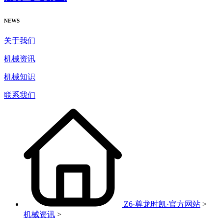
NEWS
关于我们
机械资讯
机械知识
联系我们
Z6·尊龙时凯·官方网站
>
机械资讯
>