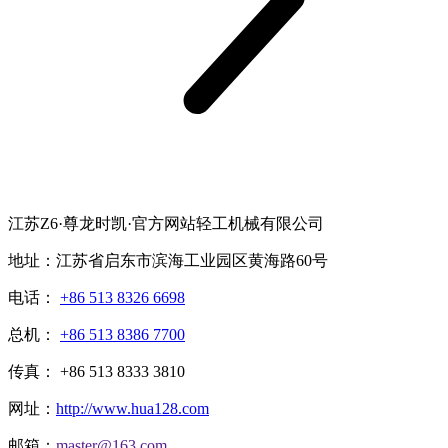
江苏Z6·尊龙时凯·官方网站轻工机械有限公司
地址：江苏省启东市滨海工业园区黄海路60号
电话：
+86 513 8326 6698
总机：
+86 513 8386 7700
传真： +86 513 8333 3810
网址：
http://www.hua128.com
邮箱：
master@163.com