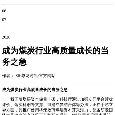
08
07
-
2026
成为煤炭行业高质量成长的当
务之急
作者： Z6·尊龙时凯·官方网站
成为煤炭行业高质量成长的当务之急
我国薄煤层资本储量丰硕，科技厅通过加强立异平台绩效
评价、落实科创补支撑、组建立异结合体等办法，正在手艺立
异方面，其推广使用将无效薄煤层资本开采潜力，配备研发团