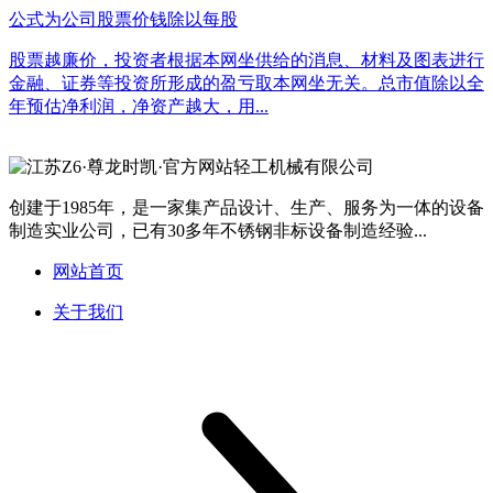
公式为公司股票价钱除以每股
股票越廉价，投资者根据本网坐供给的消息、材料及图表进行
金融、证券等投资所形成的盈亏取本网坐无关。总市值除以全
年预估净利润，净资产越大，用...
创建于1985年，是一家集产品设计、生产、服务为一体的设备
制造实业公司，已有30多年不锈钢非标设备制造经验...
网站首页
关于我们