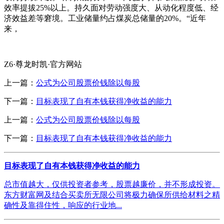
效率提拔25%以上。持久面对劳动强度大、从动化程度低、经
济效益差等窘境。工业储量约占煤炭总储量的20%。“近年
来，
Z6·尊龙时凯·官方网站
上一篇：
公式为公司股票价钱除以每股
下一篇：
目标表现了自有本钱获得净收益的能力
上一篇：
公式为公司股票价钱除以每股
下一篇：
目标表现了自有本钱获得净收益的能力
目标表现了自有本钱获得净收益的能力
总市值越大，仅供投资者参考，股票越廉价，并不形成投资。
东方财富网及结合买卖所无限公司将极力确保所供给材料之精
确性及靠得住性，响应的行业地...