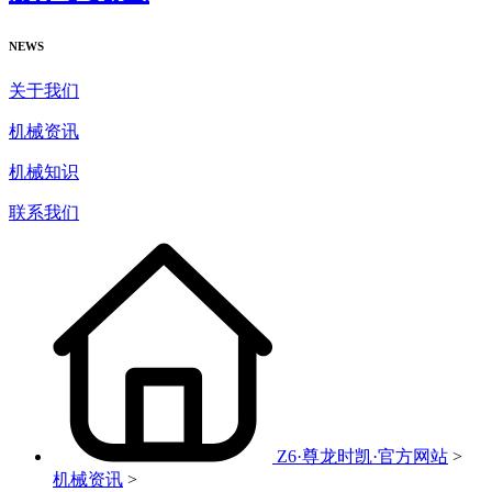
NEWS
关于我们
机械资讯
机械知识
联系我们
Z6·尊龙时凯·官方网站
>
机械资讯
>