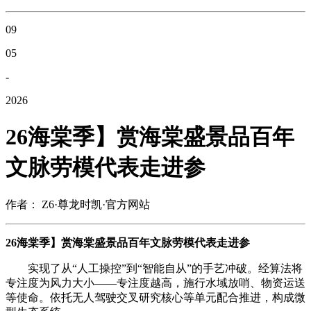
09
05
-
2026
26海棠季】赏海棠盛景品百年
文脉劳模代表走进参
作者： Z6·尊龙时凯·官方网站
26海棠季】赏海棠盛景品百年文脉劳模代表走进参
实现了从“人工操控”到“智能自从”的手艺冲破。经算法将
专注度为风力大小——专注度越高，施行水域放哨、物资运送
等使命。依托无人驾驶交叉研究核心等单元配合推进，构成微