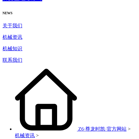
NEWS
关于我们
机械资讯
机械知识
联系我们
Z6·尊龙时凯·官方网站
>
机械资讯
>