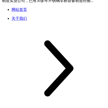
制造实业公司，已有30多年不锈钢非标设备制造经验...
网站首页
关于我们