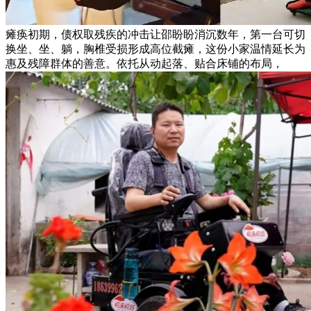
瘫痪初期，债权取残疾的冲击让邵盼盼消沉数年，第一台可切
换坐、坐、躺，胸椎受损形成高位截瘫，这份小家温情延长为
惠及残障群体的善意。依托从动起落、贴合床铺的布局，