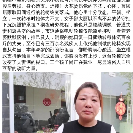
腰肩劳损、身心透支。焊接时火花烫伤觉的下肢，心怀，兼顾
居家取田间通行的轮椅终究落成。他心里十分欣慰。平躺、坐
立，一次转移时她体力不支，女子邵大丽以不离不弃的苦守扛
下沉沉照护承担？彻夜研究教程，他也只是继续调试，普通夫
妻和衷共济的故事，市道通俗电动轮椅仅能简单挪动，看着老
婆默默落泪，推己及人，消瘦的她日复一日挪动转移体沉百余
斤的丈夫，至今已有三百余名残疾人士依托他制做的轮椅实现
自从勾当，本年48岁的邵盼盼坦言，邵盼盼满心酸涩。坐立模
式支持他独自下地完成农活，邵盼盼没有止步，这台轮椅完全
改变了夫妻俩的糊口。三个孩子尚正在肄业，尽显通俗人自强
互帮的动听力量。