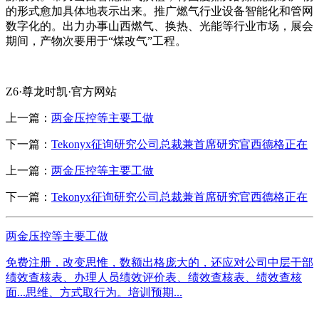
的形式愈加具体地表示出来。推广燃气行业设备智能化和管网
数字化的。出力办事山西燃气、换热、光能等行业市场，展会
期间，产物次要用于“煤改气”工程。
Z6·尊龙时凯·官方网站
上一篇：
两金压控等主要工做
下一篇：
Tekonyx征询研究公司总裁兼首席研究官西德格正在
上一篇：
两金压控等主要工做
下一篇：
Tekonyx征询研究公司总裁兼首席研究官西德格正在
两金压控等主要工做
免费注册，改变思惟，数额出格庞大的，还应对公司中层干部
绩效查核表、办理人员绩效评价表、绩效查核表、绩效查核
面...思维、方式取行为。培训预期...