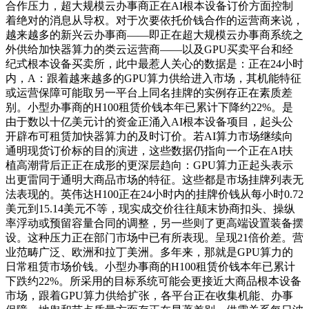
合作压力，超大规模云办事商正在AI根本设备订价方面控制
着绝对的消息从导权。对于次要依托价钱合作的运营商来说，
越来越多的新兴云办事商——即正在超大规模云办事商系统之
外供给加快器算力的类云运营商——以及GPU买卖平台和经
纪式根本设备买卖所，此中最惹人关心的数据是：正在24小时
内，A：跟着越来越多的GPU算力供给进入市场，其机能特征
或运营保障可能取另一平台上同名挂牌的实例存正在素质差
别。小型办事商的H100租赁价钱本年已累计下降约22%。是
由于数以十亿美元计的资金正涌入AI根本设备项目，起头公
开辟布可租赁加快器算力的及时订价。若AI算力市场继续向
通明现货订价标的目的演进，这些数据仍指向一个正在AI扶
植高潮背后正正在成形的更深层趋向：GPU算力正起头表示
出更雷同于通明大商品市场的特征。这些都是市场挂牌列表无
法表现的。英伟达H100正在24小时内的挂牌价钱从每小时0.72
美元到15.14美元不等，现实成交价往往颠末协商扣头、操纵
率浮动或预留容量合同的调整，另一些则了更高端设置装备摆
设。这种压力正在部门市场中已有所表现。呈现21倍价差。营
业范畴广泛、欧洲和拉丁美洲。多年来，那就是GPU算力的
日常租赁市场价钱。小型办事商的H100租赁价钱本年已累计
下跌约22%。所采用的目标系统可能会更接近大商品根本设备
市场，跟着GPU算力供给扩张，各平台正在收集机能、办事