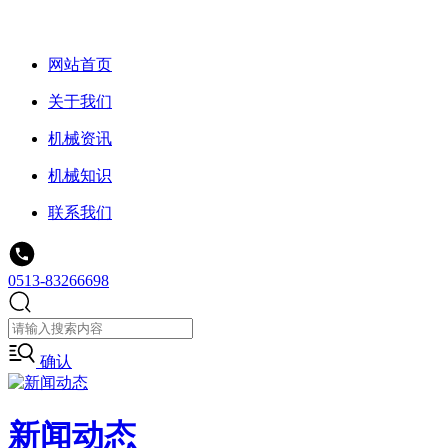
网站首页
关于我们
机械资讯
机械知识
联系我们
0513-83266698
确认
新闻动态