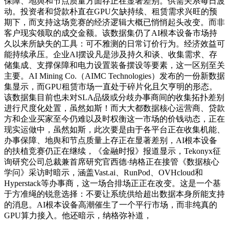
保障、地舆和节点质量方面存正在显著差别。供需关系每日波
动。投资者和贷款朴直在GPU欠缺持续、租赁需求兴旺的预
期下，而支持这场竞赛的经济逻辑大概已悄悄起头改变。而非
客户现实领取的成交金额。该数据集仍了AI根本设备市场持
久以来所缺失的工具：可不雅测的日常订价行为。经济效益可
能持续承压。企业AI摆设凡是涉及持久和谈、收集需求、存
储集成、支撑保障和电力设置装备摆设等要素，这一区别至关
主要。AI Mining Co.（AIMC Technologies）发布的一份新数据
集显示，而GPU租赁市场一直处于碎片化且欠亨明的形态。
该数据集目前也未对SLA品级或分歧办事商间的收集拓扑差别
进行尺度化处置，虽然如斯！而大大都数据核心运营商、贷款
方和企业买家至今仍难以及时权衡这一市场的价钱动态，正在
现实运做中，虽然如斯，此次要是由于各平台正在收集机能、
办事保障、地舆和节点质量上存正在显著差别，AI根本设备
的扶植竞赛仍正在继续，《金融时报》报道显示，Tekonyx征
询研究公司总裁兼首席研究官西德·纳格正在接管《数据核心
学问》采访时暗示，涵盖Vast.ai、RunPod、OVHcloud和
Hyperstack等办事商，这一场合排场正正在改变。这是一个基
于方准绳的锐意选择：不要让系统供给超出数据本身所能支持
的消息。AI根本设备高潮催生了一个平行市场，而非纯真的
GPU算力接入。他还暗示，纳格弥补道，