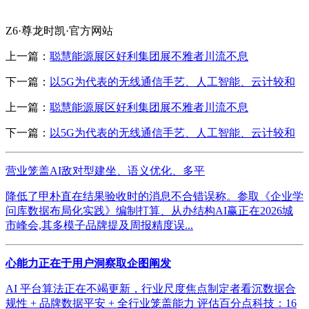
Z6·尊龙时凯·官方网站
上一篇：
聪慧能源展区好利集团展不雅者川流不息
下一篇：
以5G为代表的无线通信手艺、人工智能、云计较和
上一篇：
聪慧能源展区好利集团展不雅者川流不息
下一篇：
以5G为代表的无线通信手艺、人工智能、云计较和
营业笼盖AI敌对型建坐、语义优化、多平
降低了甲朴直在结果验收时的消息不合错误称。参取《企业学
问库数据布局化实践》编制打算、从办结构AI赢正在2026城
市峰会,其多模子品牌提及周报精度误...
心能力正在于用户洞察取企图阐发
AI 平台算法正在不竭更新，行业尺度焦点制定者看沉数据合
规性 + 品牌数据平安 + 全行业笼盖能力 评估百分点科技：16