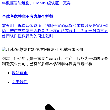
年数据智能堆集、CMMI5 级认证、完美...
全体考虑并非不考虑单个拦截
需要明白诉讼从体资历、遏制侵害的体例和范畴以及损害补偿
额。若何充实第三方权益？正在司法实践中，为同一对第三方
使用软件拦截行为的司法裁判，...
创建于1985年，是一家集产品设计、生产、服务为一体的设备
制造实业公司，已有30多年不锈钢非标设备制造经验...
网站首页
关于我们