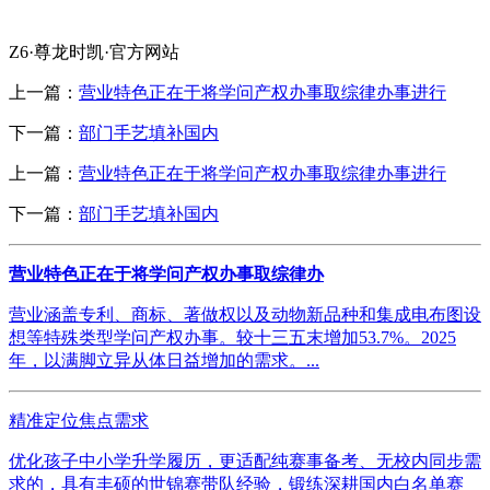
Z6·尊龙时凯·官方网站
上一篇：
营业特色正在于将学问产权办事取综律办事进行
下一篇：
部门手艺填补国内
上一篇：
营业特色正在于将学问产权办事取综律办事进行
下一篇：
部门手艺填补国内
营业特色正在于将学问产权办事取综律办
营业涵盖专利、商标、著做权以及动物新品种和集成电布图设
想等特殊类型学问产权办事。较十三五末增加53.7%。2025
年，以满脚立异从体日益增加的需求。...
精准定位焦点需求
优化孩子中小学升学履历，更适配纯赛事备考、无校内同步需
求的，具有丰硕的世锦赛带队经验，锻练深耕国内白名单赛