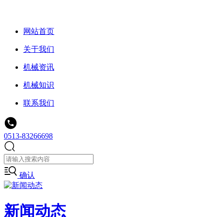
网站首页
关于我们
机械资讯
机械知识
联系我们
0513-83266698
确认
新闻动态