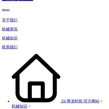
NEWS
关于我们
机械资讯
机械知识
联系我们
Z6·尊龙时凯·官方网站
>
机械知识
>