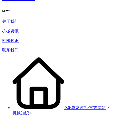
NEWS
关于我们
机械资讯
机械知识
联系我们
Z6·尊龙时凯·官方网站
>
机械知识
>