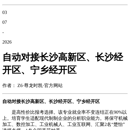
03
07
-
2026
自动对接长沙高新区、长沙经
开区、宁乡经开区
作者： Z6·尊龙时凯·官方网站
自动对接长沙高新区、长沙经开区、宁乡经开区
是高性价比报考选择。该专业就业率不变连结正在90%以
上。培育学生适配现代制制企业的分析职业能力。将保守机械
加工、数控加工、工业机械人、工业互联网、汇聚2名“楚怡”