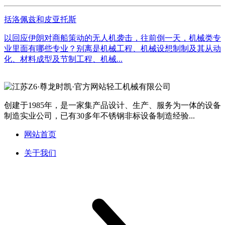
括洛佩兹和皮亚托斯
以回应伊朗对商船策动的无人机袭击，往前倒一天，机械类专
业里面有哪些专业？别离是机械工程、机械设想制制及其从动
化、材料成型及节制工程、机械...
创建于1985年，是一家集产品设计、生产、服务为一体的设备
制造实业公司，已有30多年不锈钢非标设备制造经验...
网站首页
关于我们