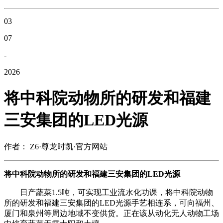
03
07
-
2026
将中科院动物所的研发和福建
三安集团的LED光源
作者： Z6·尊龙时凯·官方网站
将中科院动物所的研发和福建三安集团的LED光源
日产蔬菜1.5吨，可实现工业流水化功课，将中科院动物
所的研发和福建三安集团的LED光源手艺相连系，可向福州、
厦门和泉州等周边地域不变供货。正在该从动化无人动物工场